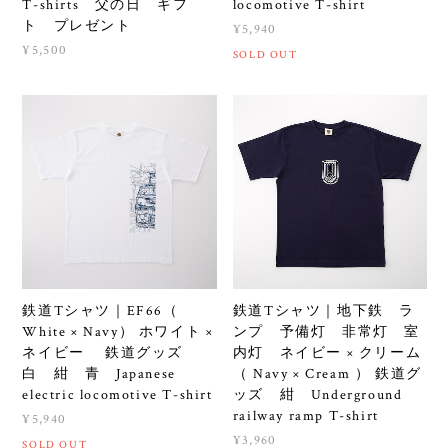
T-shirts 父の日 ギフ
locomotive T-shirt
ト プレゼント
¥5,940
¥5,500
SOLD OUT
鉄道Tシャツ｜EF66（
鉄道Tシャツ｜地下鉄 ラ
White × Navy） ホワイト ×
ンプ 予備灯 非常灯 室
ネイビー 鉄道グッズ
内灯 ネイビー × クリーム
白 紺 青 Japanese
（ Navy × Cream ） 鉄道グ
electric locomotive T-shirt
ッズ 紺 Underground
railway ramp T-shirt
¥5,940
¥3,960
SOLD OUT