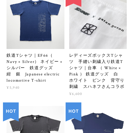
鉄道Tシャツ｜EF66（
レディーズボックスTシャ
Navy × Silver） ネイビー ×
ツ 手縫い刺繍入り鉄道T
シルバー 鉄道グッズ
シャツ｜台車 （ White ×
紺 銀 Japanese electric
Pink ） 鉄道グッズ 白
locomotive T-shirt
ホワイト ピンク 背守り
刺繍 スハネフさんコラボ
¥5,940
¥6,600