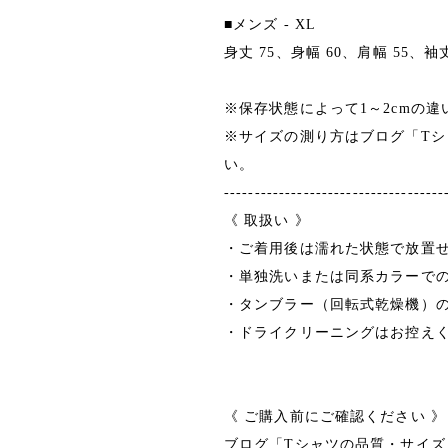
■メンズ ‐ XL
身丈 75、身幅 60、肩幅 55、袖丈
※保存状態によって1～2cmの
※サイズの測り方はブログ「T
い。
------------------------------------
《 取扱い 》
・ご着用後は濡れた状態で放置
・単独洗いまたは同系カラーで
・タンブラー（回転式乾燥機）
・ドライクリーニングはお控え
《 ご購入前にご確認ください 》
ブログ「Tシャツの品質・サイ