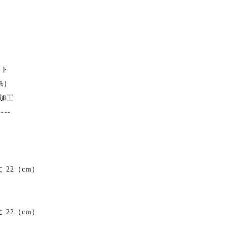
ント
糸）
縮加工
----
 22（cm）
 22（cm）