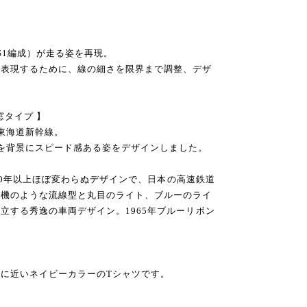
S1編成）が走る姿を再現。
を表現するために、線の細さを限界まで調整、デザ
窓タイプ 】
た東海道新幹線。
を背景にスピード感ある姿をデザインしました。
年と40年以上ほぼ変わらぬデザインで、日本の高速鉄道
行機のような流線型と丸目のライト、ブルーのライ
立する秀逸の車両デザイン。1965年ブルーリボン
に近いネイビーカラーのTシャツです。