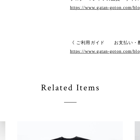
https://www.gatan-goton.com/bl
《 ご利用ガイド お支払い・配
https://www.gatan-goton.com/bl
Related Items