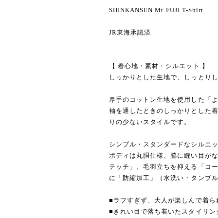
SHINKANSEN Mt.FUJI T-Shirt
JR東海承認済
【 着心地・素材・シルエット 】
しっかりとした生地で、しっとり
厚手のコットン生地を使用した「よ
袖を通したときのしっかりとした
りの少ないスタイルです。
シンプル・スタンダードなシルエ
ボディは丸胴仕様、脇に縫い目が
テッチ」、毛羽立ちを抑える「コ
に「防縮加工」（水洗い・タンブル
■ラフすぎず、大人が楽しんで着ら
■きれい目で落ち着いたスタイリン