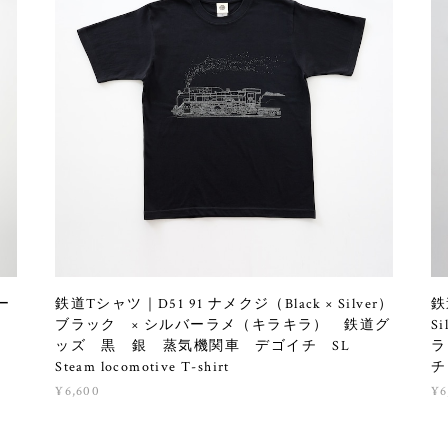
ビー
鉄道Tシャツ｜D51 91 ナメクジ（Black × Silver）
鉄
ブラック × シルバーラメ（キラキラ） 鉄道グ
S
ッズ 黒 銀 蒸気機関車 デゴイチ SL
ラ
Steam locomotive T-shirt
チ 
¥6,600
¥6