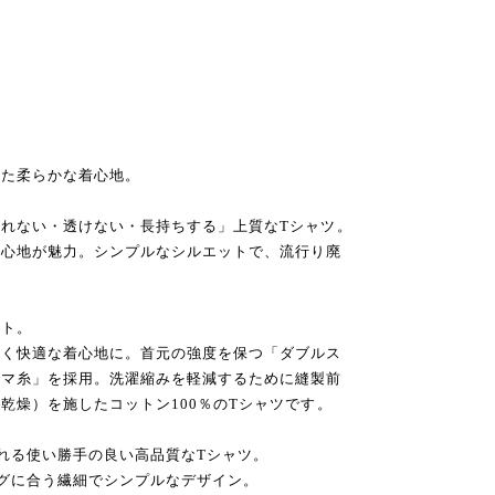
した柔らかな着心地。
れない・透けない・長持ちする」上質なTシャツ。
着心地が魅力。シンプルなシルエットで、流行り廃
ット。
なく快適な着心地に。首元の強度を保つ「ダブルス
ーマ糸」を採用。洗濯縮みを軽減するために縫製前
乾燥）を施したコットン100％のTシャツです。
れる使い勝手の良い高品質なTシャツ。
グに合う繊細でシンプルなデザイン。