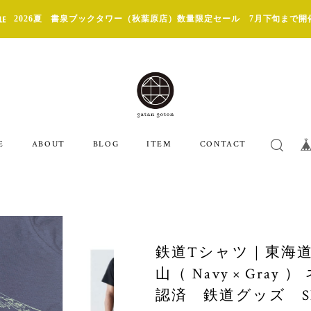
2026夏 書泉ブックタワー（秋葉原店）数量限定セール 7月下旬まで開
E
ABOUT
BLOG
ITEM
CONTACT
鉄道Tシャツ｜東海道
山（ Navy × Gra
認済 鉄道グッズ Shinka