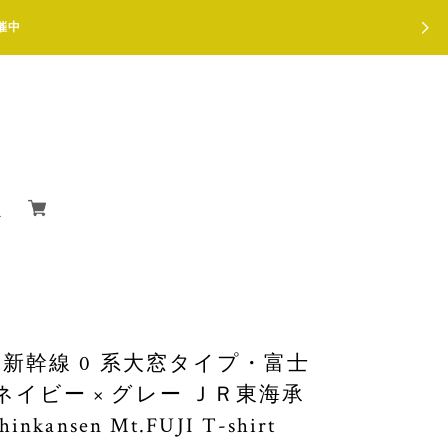
催中
新幹線 0 系大窓タイプ・富士
y ） ネイビー × グレー ＪＲ東海承
nsen Mt.FUJI T-shirt